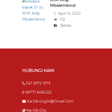
Mbalembout
April 14, 2022
153
Berita
HUBUNGI KAMI
021 3972 1973
08771 6465 522
Kai.dki.org24@gmail.com
Kai-Dki.org