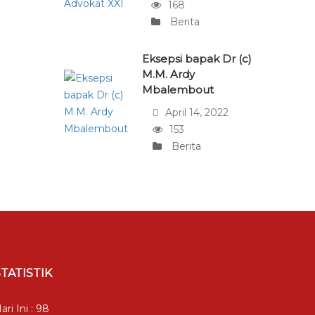
168
Berita
Eksepsi bapak Dr (c)
M.M. Ardy
Mbalembout
April 14, 2022
153
Berita
STATISTIK
ari Ini : 98