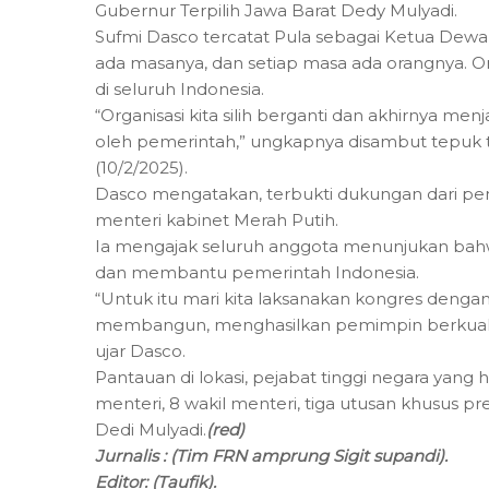
Gubernur Terpilih Jawa Barat Dedy Mulyadi.
Sufmi Dasco tercatat Pula sebagai Ketua Dewa
ada masanya, dan setiap masa ada orangnya. O
di seluruh Indonesia.
“Organisasi kita silih berganti dan akhirnya men
oleh pemerintah,” ungkapnya disambut tepuk ta
(10/2/2025).
Dasco mengatakan, terbukti dukungan dari pem
menteri kabinet Merah Putih.
Ia mengajak seluruh anggota menunjukan bah
dan membantu pemerintah Indonesia.
“Untuk itu mari kita laksanakan kongres deng
membangun, menghasilkan pemimpin berkualita
ujar Dasco.
Pantauan di lokasi, pejabat tinggi negara yang
menteri, 8 wakil menteri, tiga utusan khusus pr
Dedi Mulyadi.
(red)
Jurnalis : (Tim FRN amprung Sigit supandi).
Editor: (Taufik).