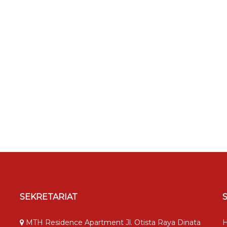
SEKRETARIAT
MTH Residence Apartment Jl. Otista Raya Dinata
H