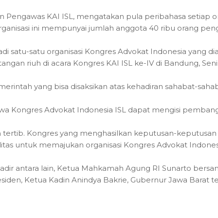
n Pengawas KAI ISL, mengatakan pula peribahasa setiap o
rganisasi ini mempunyai jumlah anggota 40 ribu orang pen
jadi satu-satu organisasi Kongres Advokat Indonesia yang di
ngan riuh di acara Kongres KAI ISL ke-IV di Bandung, Sen
erintah yang bisa disaksikan atas kehadiran sahabat-saha
wa Kongres Advokat Indonesia ISL dapat mengisi pemba
an tertib. Kongres yang menghasilkan keputusan-keputusan
s untuk memajukan organisasi Kongres Advokat Indonesi
 hadir antara lain, Ketua Mahkamah Agung RI Sunarto bersa
esiden, Ketua Kadin Anindya Bakrie, Gubernur Jawa Barat ter