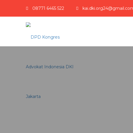
08771 6465 522
kai.dki.org24@gmail.co