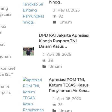
hingg...
rang
May 13, 2026
gacara
92
Umum
akui
in
DPD KAI Jakarta Apresiasi
Kinerja Puspom TNI
bat
Dalam Kasus ...
April 08, 2026
ngunan
38
Umum
 konkret
a ISL,”
Apresiasi POM TNI,
Ketum TEGAS: Kasus
ma 14
Penyiraman Air Kera...
pilih,
April 08, 2026
35
Umum